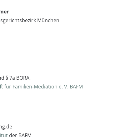
mmer
sgerichtsbezirk München
d § 7a BORA.
 für Familien-Mediation e. V. BAFM
ung.de
itut
der BAFM