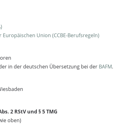
)
r Europäischen Union (CCBE-Berufsregeln)
toren
er in der deutschen Übersetzung bei der
BAFM
.
 Wiesbaden
Abs. 2 RStV und § 5 TMG
 wie oben)